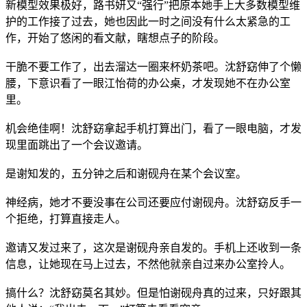
新模型效果极好，路书妍又“强行”把原本她手上大多数模型维
护的工作接了过去，她也因此一时之间没有什么太紧急的工
作，开始了悠闲的看文献，瞎想点子的阶段。
干脆不要工作了，出去溜达一圈来杯奶茶吧。沈舒窈伸了个懒
腰，下意识看了一眼江怡荷的办公桌，才发现她不在办公室
里。
机会绝佳啊！沈舒窈拿起手机打算出门，看了一眼电脑，才发
现里面跳出了一个会议邀请。
是谢知发的，五分钟之后和谢砚舟在某个会议室。
神经病，她才不要没事在公司还要应付谢砚舟。沈舒窈反手一
个拒绝，打算直接走人。
邀请又发过来了，这次是谢砚舟亲自发的。手机上还收到一条
信息，让她现在马上过去，不然他就亲自过来办公室拎人。
搞什么？沈舒窈莫名其妙。但是怕谢砚舟真的过来，只好跟其