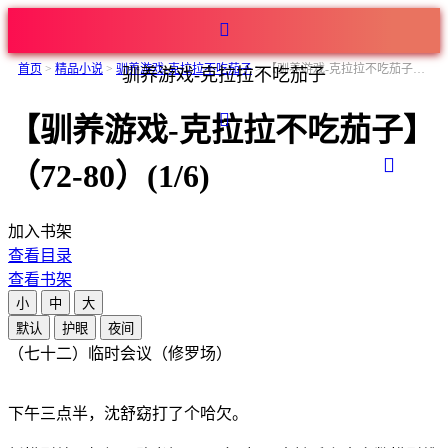
首页
>
精品小说
>
驯养游戏-克拉拉不吃茄子
>
【驯养游戏-克拉拉不吃茄子】（72-80）
驯养游戏-克拉拉不吃茄子
【驯养游戏-克拉拉不吃茄子】
（72-80）(1/6)
加入书架
查看目录
查看书架
小
中
大
默认
护眼
夜间
（七十二）临时会议（修罗场）
下午三点半，沈舒窈打了个哈欠。