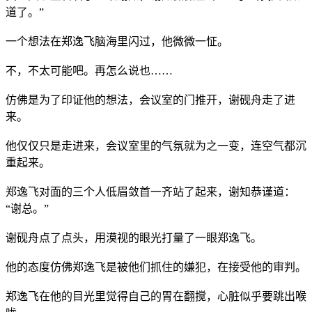
道了。”
一个想法在郑逸飞脑海里闪过，他微微一怔。
不，不太可能吧。再怎么说也……
仿佛是为了印证他的想法，会议室的门推开，谢砚舟走了进
来。
他仅仅只是走进来，会议室里的气氛就为之一变，连空气都沉
重起来。
郑逸飞对面的三个人低眉敛首一齐站了起来，谢知恭谨道：
“谢总。”
谢砚舟点了点头，用漠视的眼光打量了一眼郑逸飞。
他的态度仿佛郑逸飞是被他们抓住的嫌犯，在接受他的审判。
郑逸飞在他的目光里觉得自己的胃在翻搅，心脏似乎要跳出喉