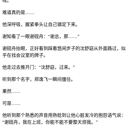
咙。
难道真的是……
他深呼吸，握紧拳头让自己镇定下来。
谢知看了一眼谢砚舟：“谢总，那……”
谢砚舟抬眼，正好看到踩着悠闲步子的沈舒窈从外面路过，似
乎在找会议室的牌子。
他走过去推开门：“沈舒窈，过来。”
听到那个名字，郑逸飞一瞬间僵住。
果然……
可是……
他听到那个熟悉的声音用熟稔到让他心脏发冷的抱怨语气说：
“谢砚舟，我在上班，你能不能不要整天烦我。”